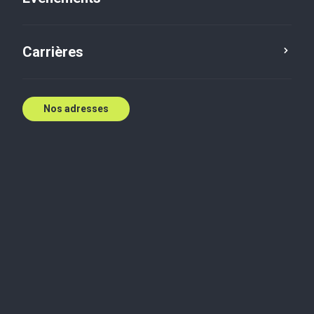
Carrières
Nos adresses
Blog
Impôts indirects
Services de conseils fiscaux
Secteur
agricole
TPS/TVH et exploitation
agricole : Ce que vous devez
savoir