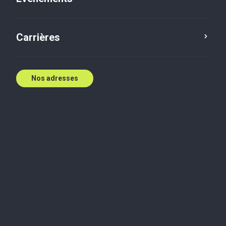
Carrières
Nos adresses
Partout où vous
avez besoin de nous
Couverture nationale, expertise
locale. Nous sommes prêts à vous
aider.
Contactez nous