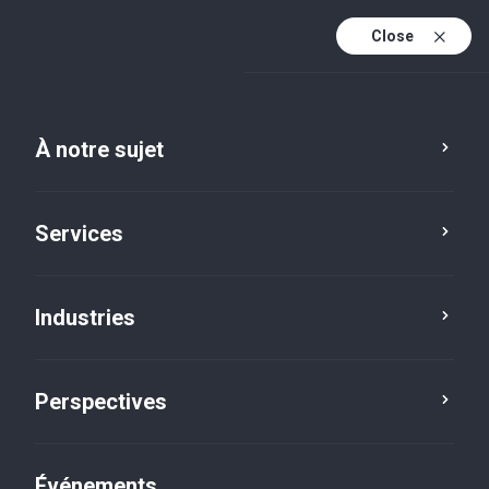
Close
Fr
En
À notre sujet
Fr (active)
Services
Industries
Services
Fiscalité
Perspectives
Événements