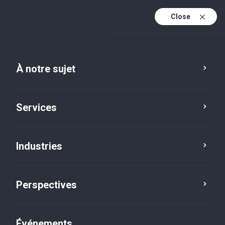
Close
Fr
En
À notre sujet
Fr (active)
Services
Fiscalité
Industries
Plan de la relève et
planification
Perspectives
successorale
Événements