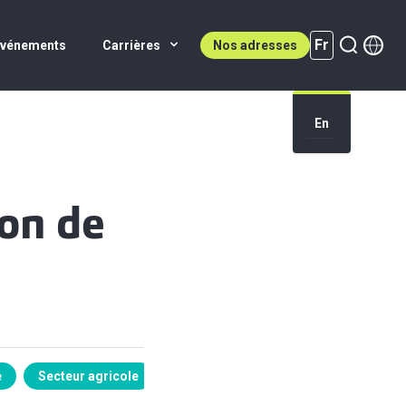
Fr
Événements
Carrières
Nos adresses
En
Fr (active)
don de
e
Secteur agricole