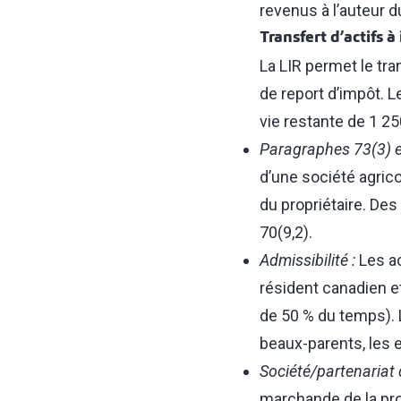
revenus à l’auteur d
Transfert d’actifs 
La LIR permet le tra
de report d’impôt. L
vie restante de 1 25
Paragraphes 73(3) et
d’une société agricol
du propriétaire. De
70(9,2).
Admissibilité :
Les ac
résident canadien et
de 50 % du temps). L
beaux-parents, les e
Société/partenariat d
marchande de la prop