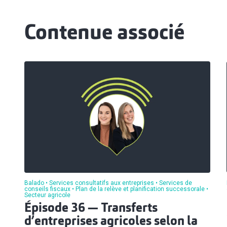
Contenue associé
Balado
Services consultatifs aux entreprises
Services de
conseils fiscaux
Plan de la relève et planification successorale
Secteur agricole
Épisode 36 — Transferts
d’entreprises agricoles selon la