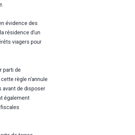
e.
t en évidence des
 la résidence d’un
térêts viagers pour
 parti de
e cette règle n’annule
ns avant de disposer
ent également
 fiscales