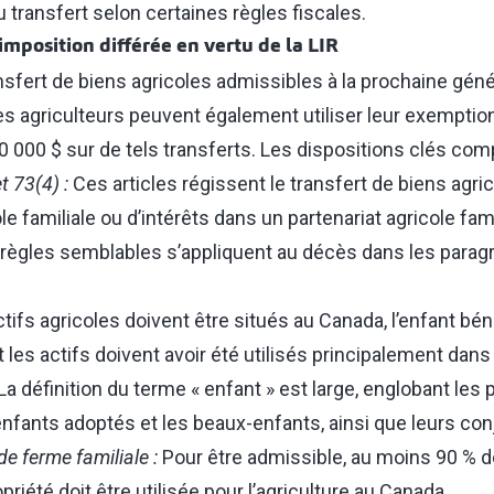
u transfert selon certaines règles fiscales.
à imposition différée en vertu de la LIR
nsfert de biens agricoles admissibles à la prochaine gén
es agriculteurs peuvent également utiliser leur exemption
0 000 $ sur de tels transferts. Les dispositions clés co
 73(4) :
Ces articles régissent le transfert de biens agric
e familiale ou d’intérêts dans un partenariat agricole fami
s règles semblables s’appliquent au décès dans les parag
tifs agricoles doivent être situés au Canada, l’enfant béné
 les actifs doivent avoir été utilisés principalement dans 
a définition du terme « enfant » est large, englobant les p
nfants adoptés et les beaux-enfants, ainsi que leurs con
e ferme familiale :
Pour être admissible, au moins 90 % de
riété doit être utilisée pour l’agriculture au Canada.