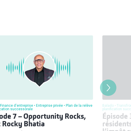
Finance d'entreprise
Entreprise privée
Plan de la relève
Balado
Transfron
fication successorale
planification suc
ode 7 – Opportunity Rocks,
Épisode 
 Rocky Bhatia
résident