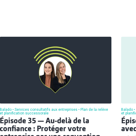
Balado
Services consultatifs aux entreprises
Plan de la relève
Balado
et planification successorale
et plani
Épisode 35 — Au-delà de la
Épis
confiance : Protéger votre
avec