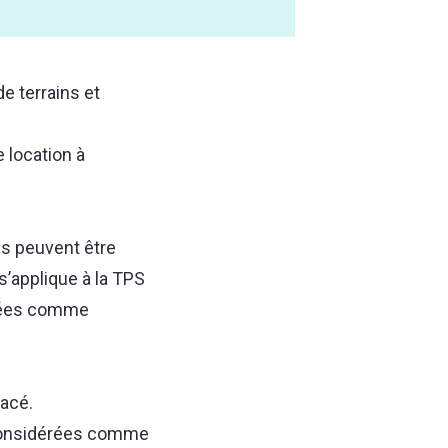
e terrains et
 location à
s peuvent être
’applique à la TPS
isées comme
lacé.
 considérées comme