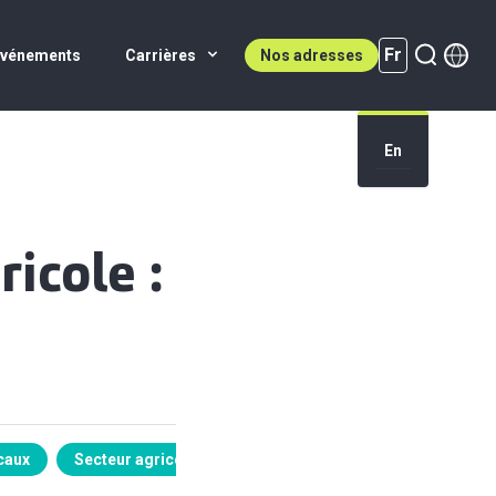
Fr
Événements
Carrières
Nos adresses
En
Fr (active)
icole :
caux
Secteur agricole