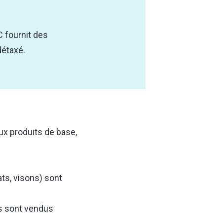
C
fournit des
détaxé.
x produits de base,
ts, visons) sont
ls sont vendus