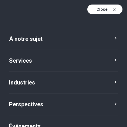
Close
Fr
En
À notre sujet
Fr (active)
Services
Industries
Perspectives
Perspectives
Événements