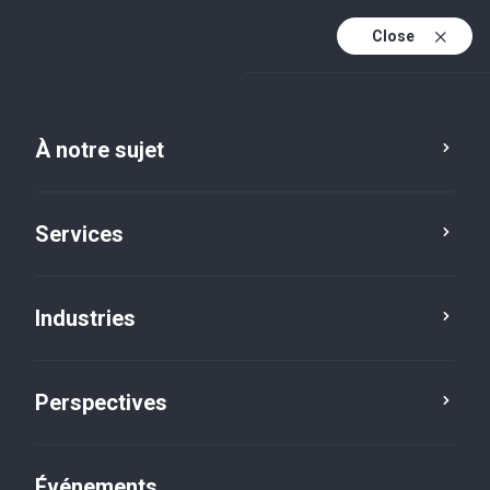
Close
Fr
En
À notre sujet
Fr (active)
Services
Industries
Perspectives
Perspectives
Événements