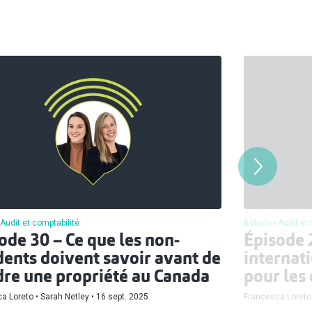
Audit et comptabilité
Balado
Audit et
ode 30 – Ce que les non-
Épisode 
dents doivent savoir avant de
internati
re une propriété au Canada
pour les
a Loreto
Sarah Netley
16 sept. 2025
Francesca Loreto