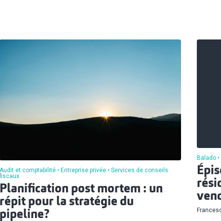
Balado
Épis
Audit et comptabilité
Entreprise privée
Services de conseils
fiscaux
rési
Planification post mortem : un
vend
répit pour la stratégie du
Francesc
pipeline?