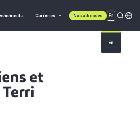
Fr
Événements
Carrières
Nos adresses
En
Fr (active)
iens et
 Terri