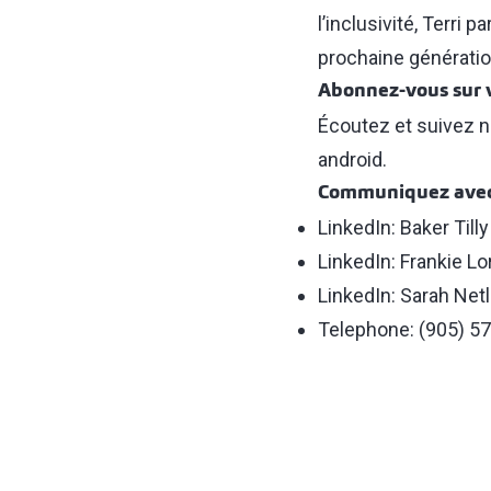
l’inclusivité, Terri
prochaine génératio
Abonnez-vous sur v
Écoutez et suivez n
android.
Communiquez avec F
LinkedIn: Baker Till
LinkedIn: Frankie Lo
LinkedIn: Sarah Net
Telephone: (905) 5