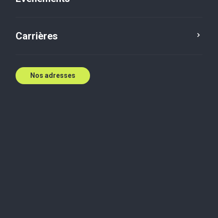
Carrières
Nos adresses
Audit et comptabilité
Entreprise privée
Services de conseils
fiscaux
Planification post mortem : un
répit pour la stratégie du
pipeline?