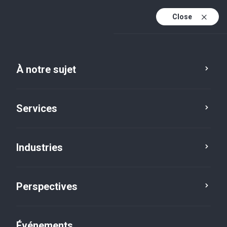
Close
Fr
En
À notre sujet
Fr (a
Services
Industries
Perspectives
Perspectives
Événements