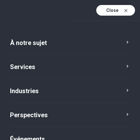
Close
Fr
En
À notre sujet
Fr (active)
Perspectives
Services
Service
Industrie
Emplacement
Industries
Catégorie
Réinitialiser
Perspectives
Événements
Balado
×