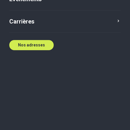
Carrières
Nos adresses
Balado
Services consultatifs aux entreprises
Services de
conseils fiscaux
Épisode 39 – Passation des
charges immédiate et
modifications fiscales pour les