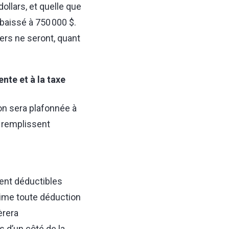
ollars, et quelle que
abaissé à 750 000 $.
ers ne seront, quant
ente et à la taxe
tion sera plafonnée à
i remplissent
ent déductibles
prime toute déduction
èrera
 d’un côté de la