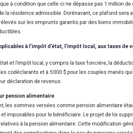
que à condition que celle-ci ne dépasse pas 1 million de d
 de la résidence admissible. Dorénavant, ce plafond sera 
rélevés sur les emprunts garantis par des biens immobili
ductibles.
licables à l’impôt d’état, l’impôt local, aux taxes de v
état et l’impôt local, y compris la taxe foncière, la déduc
les codéclarants et à 5 000 $ pour les couples mariés qu
ur déclaration de revenus.
ur pension alimentaire
nt, les sommes versées comme pension alimentaire étai
 et imposables pour le bénéficiaire. Le projet de loi sup
relatives à la pension alimentaire. Cette modification gén
ment des complications dans le cas de pensions versées