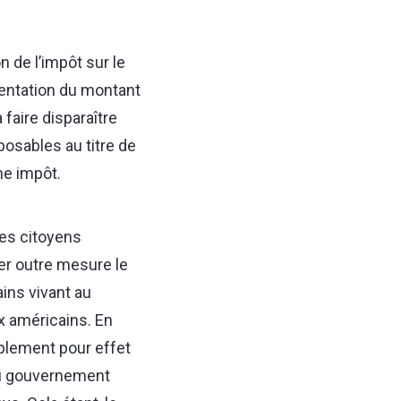
n de l’impôt sur le
entation du montant
 faire disparaître
posables au titre de
me impôt.
les citoyens
er outre mesure le
ins vivant au
x américains. En
mplement pour effet
au gouvernement