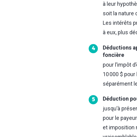
à leur hypothè
soit la nature
Les intérêts p
à eux, plus dé
Déductions app
4
foncière
pour l’impôt d’
10 000 $ pour 
séparément le
Déduction po
5
jusqu’à prése
pour le payeur
et imposition 
vraisemblable