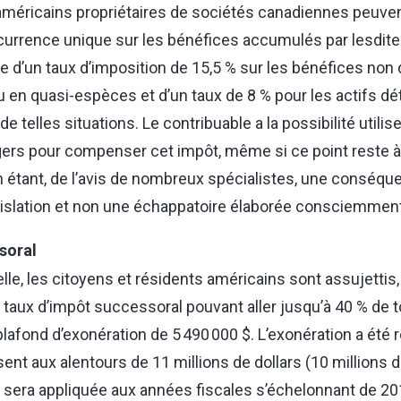
américains propriétaires de sociétés canadiennes peuvent
urrence unique sur les bénéfices accumulés par lesdites 
e d’un taux d’imposition de 15,5 % sur les bénéfices non
 en quasi-espèces et d’un taux de 8 % pour les actifs dé
e telles situations. Le contribuable a la possibilité utilis
gers pour compenser cet impôt, même si ce point reste à
n étant, de l’avis de nombreux spécialistes, une conséqu
gislation et non une échappatoire élaborée consciemment 
soral
elle, les citoyens et résidents américains sont assujettis
n taux d’impôt successoral pouvant aller jusqu’à 40 % de 
lafond d’exonération de 5 490 000 $. L’exonération a été 
sent aux alentours de 11 millions de dollars (10 millions d
Elle sera appliquée aux années fiscales s’échelonnant de 2