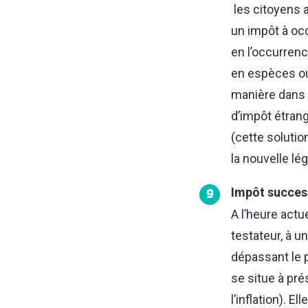
les citoyens 
un impôt à occ
en l’occurrenc
en espèces ou
manière dans d
d’impôt étran
(cette solutio
la nouvelle lé
Impôt succes
9
A l’heure actu
testateur, à u
dépassant le p
se situe à pré
l’inflation). 