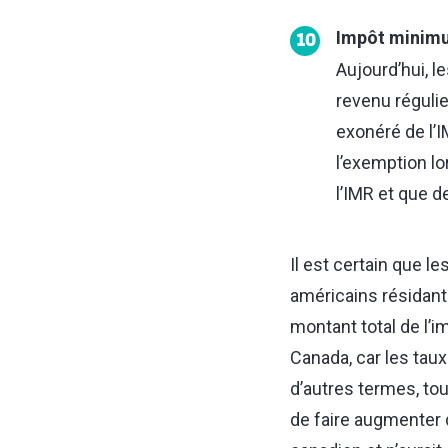
Impôt minim
10
Aujourd’hui, l
revenu réguli
exonéré de l’I
l’exemption lo
l’IMR et que d
Il est certain que l
américains résidant
montant total de l’
Canada, car les tau
d’autres termes, to
de faire augmenter