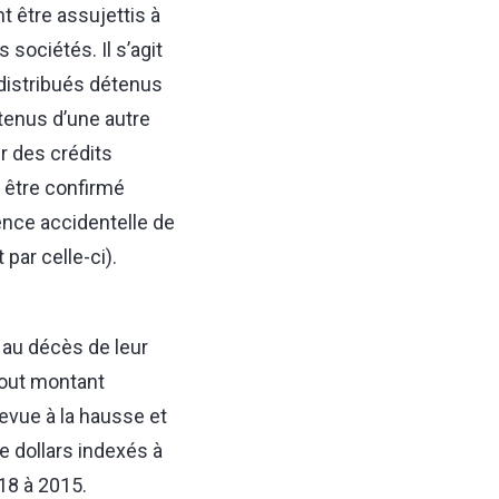
 être assujettis à
sociétés. Il s’agit
 distribués détenus
tenus d’une autre
er des crédits
 être confirmé
ence accidentelle de
par celle-ci).
, au décès de leur
tout montant
revue à la hausse et
e dollars indexés à
018 à 2015.