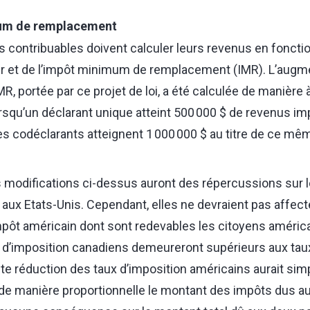
um de remplacement
es contribuables doivent calculer leurs revenus en fonctio
er et de l’impôt minimum de remplacement (IMR). L’augm
MR, portée par ce projet de loi, a été calculée de manière à
rsqu’un déclarant unique atteint 500 000 $ de revenus im
es codéclarants atteignent 1 000 000 $ au titre de ce mê
es modifications ci-dessus auront des répercussions sur 
 aux Etats-Unis. Cependant, elles ne devraient pas affect
impôt américain dont sont redevables les citoyens américa
x d’imposition canadiens demeureront supérieurs aux tau
ute réduction des taux d’imposition américains aurait si
 de manière proportionnelle le montant des impôts dus 