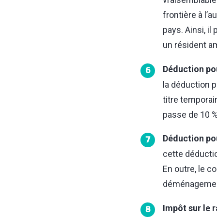
frontière à l’
pays. Ainsi, i
un résident am
Déduction po
6
la déduction 
titre temporai
passe de 10 % 
Déduction po
7
cette déducti
En outre, le c
déménagement
Impôt sur le 
8