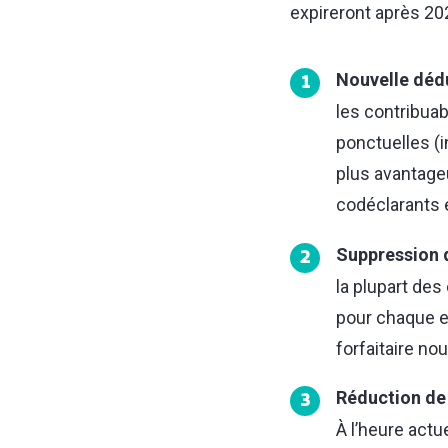
expireront après 202
Nouvelle dédu
1
les contribuab
ponctuelles (i
plus avantageu
codéclarants e
Suppression 
2
la plupart de
pour chaque e
forfaitaire no
Réduction de 
3
À l’heure actu