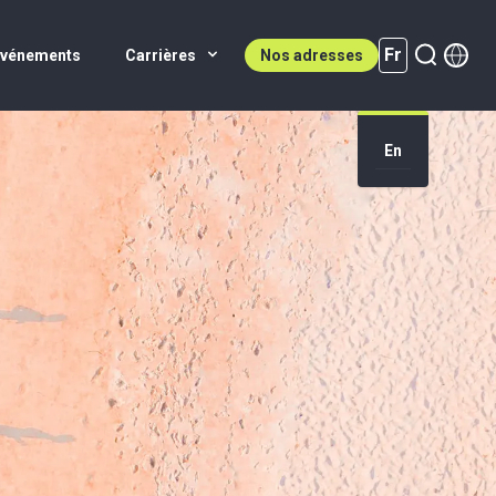
Fr
Événements
Carrières
Nos adresses
En
Fr (active)