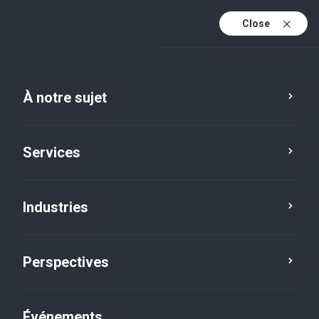
Close
Fr
En
À notre sujet
Fr (active)
Services
Industries
Perspectives
Perspectives
Événements