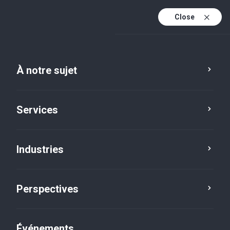
Close
Fr
En
À notre sujet
Fr (active)
Services
Industries
Perspectives
Perspectives
Événements