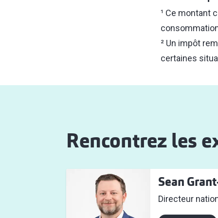
¹ Ce montant co
consommation c
² Un impôt re
certaines situa
Rencontrez les e
Sean Gran
Directeur nationa