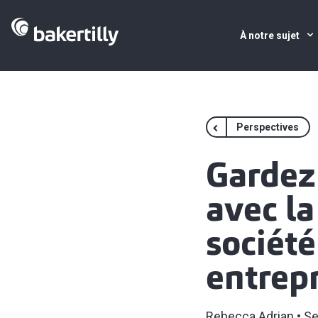
À notre sujet
Perspectives
Gardez
avec la
société
entrepr
Rebecca Adrian
Se