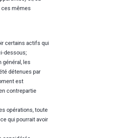
 à ces mêmes
r certains actifs qui
ci-dessous;
 général, les
été détenues par
moment est
en contrepartie
es opérations, toute
e qui pourrait avoir