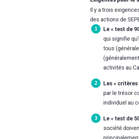
Exigences pour le 
Il y a trois exigen
des actions de SEP
Le « test de 9
qui signifie q
tous (générale
(généralement,
activités au C
Les « critères
par le trésor c
individuel au 
Le « test de 5
société doiven
principalement