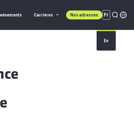
Fr
Événements
Carrières
Nos adresses
En
Fr (active)
nce
te