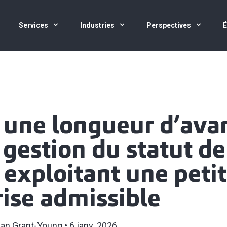
Services
Industries
Perspectives
 une longueur d’ava
 gestion du statut de
 exploitant une peti
ise admissible
an Grant-Young
6 janv. 2026