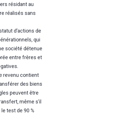
iers résidant au
tre réalisés sans
statut d’actions de
énérationnels, qui
une société détenue
orée entre frères et
gatives.
le revenu contient
ransférer des biens
ègles peuvent être
ransfert, même s’il
 le test de 90 %