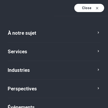
Close
Fr
En
À notre sujet
Fr (active)
Services
Industries
Perspectives
Perspectives
Événements