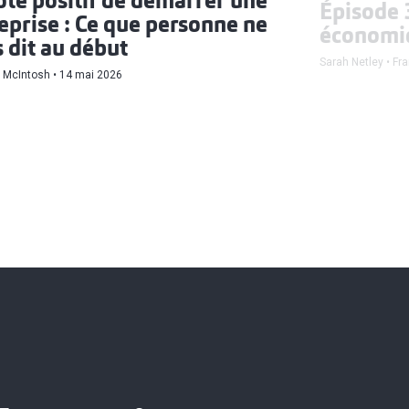
ôté positif de démarrer une
Épisode 
eprise : Ce que personne ne
économi
 dit au début
Sarah Netley
Fr
 McIntosh
14 mai 2026