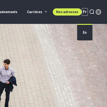
Fr
Événements
Carrières
Nos adresses
En
Fr (active)