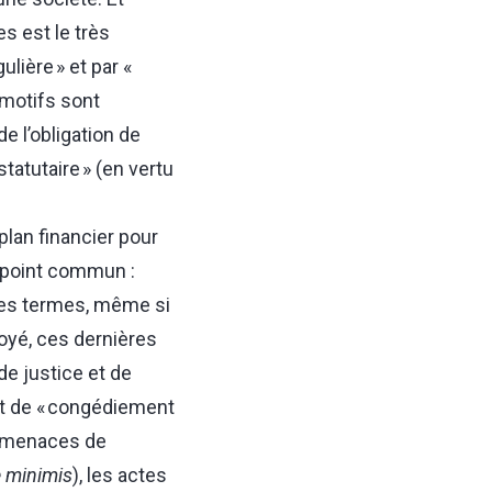
s est le très
ulière » et par «
 motifs sont
de l’obligation de
tatutaire » (en vertu
plan financier pour
 point commun :
tres termes, même si
oyé, ces dernières
de justice et de
tut de « congédiement
es menaces de
 minimis
), les actes