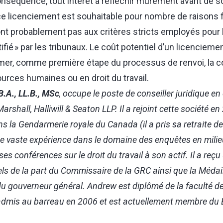
onséquence, tout intérêt à réfléchir mûrement avant de so
 licenciement est souhaitable pour nombre de raisons f
nt probablement pas aux critères stricts employés pour l’
fié » par les tribunaux. Le coût potentiel d’un licenciemen
timer, comme première étape du processus de renvoi, la c
urces humaines ou en droit du travail.
.A., LL.B., MSc
, occupe le poste de conseiller juridique en 
arshall, Halliwill & Seaton LLP. Il a rejoint cette société e
s la Gendarmerie royale du Canada (il a pris sa retraite de 
e vaste expérience dans le domaine des enquêtes en milieu
 conférences sur le droit du travail à son actif. Il a reçu
ls de la part du Commissaire de la GRC ainsi que la Médail
du gouverneur général. Andrew est diplômé de la faculté de 
 admis au barreau en 2006 et est actuellement membre du B