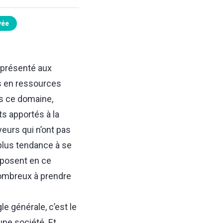
vée
 présenté aux
ls en ressources
ns ce domaine,
s apportés à la
eurs qui n’ont pas
plus tendance à se
exposent en ce
nombreux à prendre
e générale, c’est le
ne société. Et