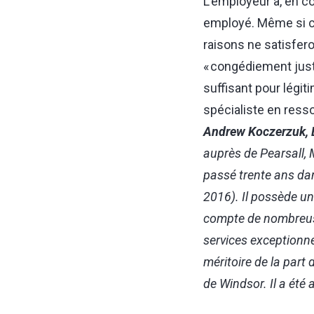
L’employeur a, en c
employé. Même si ce
raisons ne satisfero
« congédiement justi
suffisant pour légi
spécialiste en resso
Andrew Koczerzuk, B
auprès de Pearsall, M
passé trente ans dan
2016). Il possède un
compte de nombreuses
services exceptionne
méritoire de la part 
de Windsor. Il a été