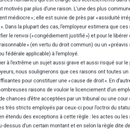
t motivés par plus d’une raison. L’une des plus commune
 médiocre » ; elle est suivie de près par « assiduité irrég
e ». Dans la plupart des cas, l’employeur estimera que ces
fier le renvoi (« congédiement justifié ») et pour le libérer 
raisonnable » (en vertu du droit commun) ou un « préavis s
 ou fédérale applicable) à l’employé.
ier à l’extrême un sujet aussi grave et aussi risqué sur le 
oyeurs, nous soulignerons que ces raisons ont toutes un
ffisantes pour constituer une « cause de droit ». En d’au
ombreuses raisons de vouloir le licenciement d’un empl
u de chances d’être acceptées par un tribunal ou une cour 
res très stricts employés par ceux-ci pour l’octroi du sta
e bien étendu des exceptions à cette règle : les actes ou l
au-dessus d’un certain montant et en selon la règle dite
de