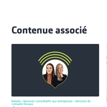
Contenue associé
Balado
Services consultatifs aux entreprises
Services de
conseils fiscaux