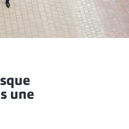
rsque
as une