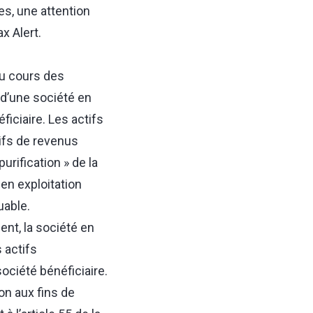
es, une attention
ax Alert
.
au cours des
 d’une société en
ficiaire. Les actifs
tifs de revenus
urification » de la
 en exploitation
buable.
ent, la société en
 actifs
ociété bénéficiaire.
ion aux fins de