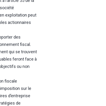
à l’article 55 de la
 société
 en exploitation peut
ples actionnaires
pporter des
ronnement fiscal.
ent qui se trouvent
buables feront face à
objectifs ou non
on fiscale
imposition sur le
ires d’entreprise
tratégies de