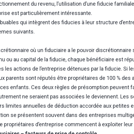
ctionnement du revenu, l’utilisation d’une fiducie familiale
rise est particulièrement intéressante.
ibuables qui intègrent des fiducies à leur structure d’entr
lèmes suivants.
rétionnaire où un fiduciaire a le pouvoir discrétionnaire s
nu ou au capital de la fiducie, chaque bénéficiaire est répu
s les actions de l’entreprise détenues par la fiducie. Si l
ux parents sont réputés être propriétaires de 100 % des
r ces enfants. Ces deux règles de présomption peuvent fa
utrement ne seraient pas associées le deviennent. Les 
urs limites annuelles de déduction accordée aux petites 
tion se présentent souvent dans des entreprises multig
e propriétaires d’entreprise commencent à exploiter leur
ciaires – facteurs de prise de contrôle