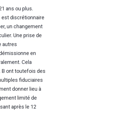
21 ans ou plus.
 est discrétionnaire
lier, un changement
ulier. Une prise de
e autres
i démissionne en
éralement. Cela
. B ont toutefois des
multiples fiduciaires
ement donner lieu à
ègement limité de
sant après le 12