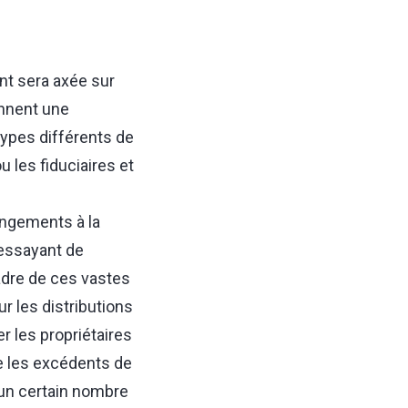
t sera axée sur
ennent une
types différents de
u les fiduciaires et
angements à la
 essayant de
adre de ces vastes
 les distributions
r les propriétaires
re les excédents de
 un certain nombre