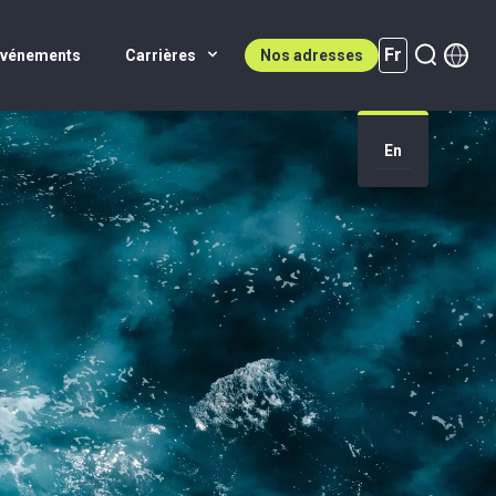
Fr
Événements
Carrières
Nos adresses
En
Fr (active)