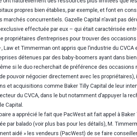
e ont naturellement des ressources plus limitées que le
itaux propres bien établies, par exemple, et font en con
s marchés concurrentiels. Gazelle Capital n’avait pas déro
exclusive effectuée par eux ⁠–⁠ qui était caractérisée entr
d de propriétaires d’entreprises pour trouver des occasio
–⁠, Law et Timmerman ont appris que l’industrie du CVCA 
eprises détenues par des baby‑boomers ayant dans bien
ême si le duo recherchait de préférence des occasions n
de pouvoir négocier directement avec les propriétaires), il
ns et acquisitions comme Baker Tilly Capital de leur inte
secteur du CVCA, dans le but notamment d’appuyer la re
e Capital.
a paire a apprécié le fait que PacWest ait fait appel à Baker 
e par balado (voir plus bas pour les détails), M. Timmerm
iment aidé » les vendeurs (PacWest) de se faire conseiller