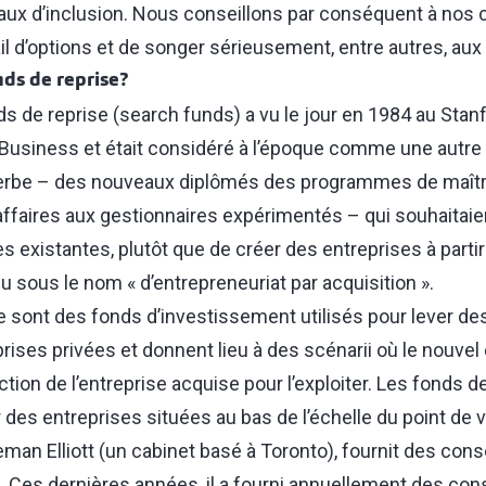
ux d’inclusion. Nous conseillons par conséquent à nos c
il d’options et de songer sérieusement, entre autres, aux
nds de reprise?
s de reprise (search funds) a vu le jour en 1984 au Stan
Business et était considéré à l’époque comme une autre p
erbe ⁠–⁠ des nouveaux diplômés des programmes de maîtr
ffaires aux gestionnaires expérimentés ⁠–⁠ qui souhaitai
s existantes, plutôt que de créer des entreprises à partir
 sous le nom « d’entrepreneuriat par acquisition ».
e sont des fonds d’investissement utilisés pour lever de
eprises privées et donnent lieu à des scénarii où le nouve
ction de l’entreprise acquise pour l’exploiter. Les fonds d
r des entreprises situées au bas de l’échelle du point de v
eman Elliott (un cabinet basé à Toronto), fournit des con
. Ces dernières années, il a fourni annuellement des cons