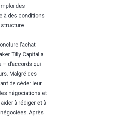
’emploi des
re à des conditions
 structure
onclure l’achat
er Tilly Capital a
⁠–⁠ d’accords qui
urs. Malgré des
ant de céder leur
 les négociations et
ider à rédiger et à
s négociées. Après