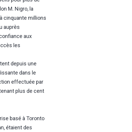
on M. Nigro, la
à cinquante millions
nu auprès
 confiance aux
uccès les
stent depuis une
dissante dans le
ction effectuée par
ntenant plus de cent
prise basé à Toronto
n, étaient des