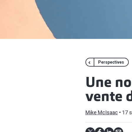
Perspectives
Une nou
vente d
Mike McIsaac
17 s