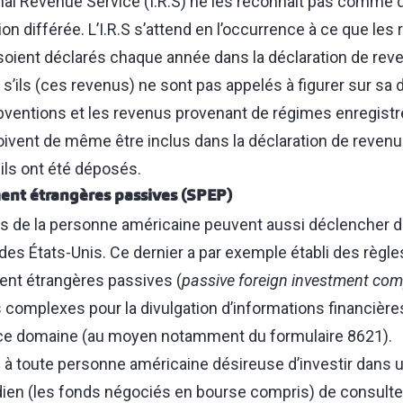
rnal Revenue Service (I.R.S) ne les reconnaît pas comme 
ion différée. L’I.R.S s’attend en l’occurrence à ce que le
oient déclarés chaque année dans la déclaration de rev
’ils (ces revenus) ne sont pas appelés à figurer sur sa 
ventions et les revenus provenant de régimes enregistr
ivent de même être inclus dans la déclaration de reven
 ils ont été déposés.
ent étrangères passives (SPEP)
s de la personne américaine peuvent aussi déclencher 
des États‑Unis. Ce dernier a par exemple établi des règles
ent étrangères passives (
passive foreign investment co
complexes pour la divulgation d’informations financières
 ce domaine (au moyen notamment du formulaire 8621).
lé à toute personne américaine désireuse d’investir dan
en (les fonds négociés en bourse compris) de consulter