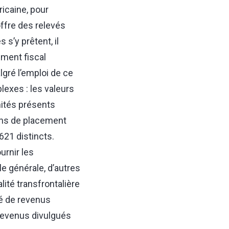
ricaine, pour
ffre des relevés
 s’y prêtent, il
ement fiscal
lgré l’emploi de ce
lexes : les valeurs
nités présents
ns de placement
621 distincts.
urnir les
e générale, d’autres
lité transfrontalière
té de revenus
 revenus divulgués