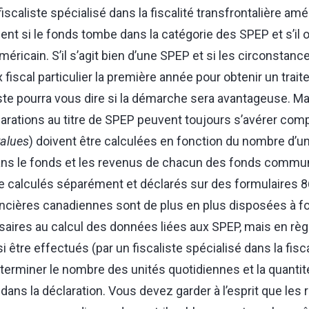
fiscaliste spécialisé dans la fiscalité transfrontalière amé
t si le fonds tombe dans la catégorie des SPEP et s’il o
méricain. S’il s’agit bien d’une SPEP et si les circonstances
x fiscal particulier la première année pour obtenir un trait
iste pourra vous dire si la démarche sera avantageuse. Ma
clarations au titre de SPEP peuvent toujours s’avérer comp
alues
) doivent être calculées en fonction du nombre d’u
ns le fonds et les revenus de chacun des fonds commu
e calculés séparément et déclarés sur des formulaires 8
ancières canadiennes sont de plus en plus disposées à fo
aires au calcul des données liées aux SPEP, mais en règl
 être effectués (par un fiscaliste spécialisé dans la fisca
terminer le nombre des unités quotidiennes et la quanti
 dans la déclaration. Vous devez garder à l’esprit que les