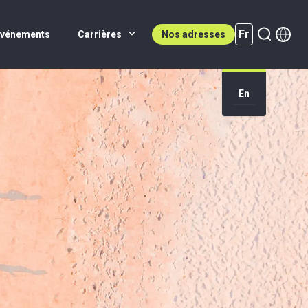
Fr
Événements
Carrières
Nos adresses
En
Fr (active)