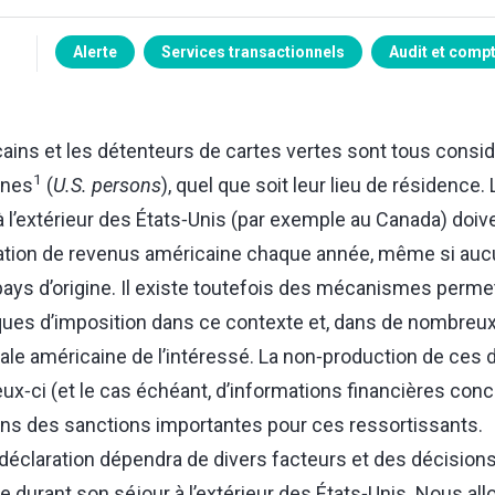
Alerte
Services transactionnels
Audit et compt
ains et les détenteurs de cartes vertes sont tous con
1
ines
(
U.S. persons
), quel que soit leur lieu de résidence
 l’extérieur des États‑Unis (par exemple au Canada) doiv
ration de revenus américaine chaque année, même si auc
pays d’origine. Il existe toutefois des mécanismes permet
ques d’imposition dans ce contexte et, dans de nombreux 
cale américaine de l’intéressé. La non‑production de ces 
eux‑ci (et le cas échéant, d’informations financières conc
ins des sanctions importantes pour ces ressortissants.
déclaration dépendra de divers facteurs et des décisions 
 durant son séjour à l’extérieur des États‑Unis. Nous al