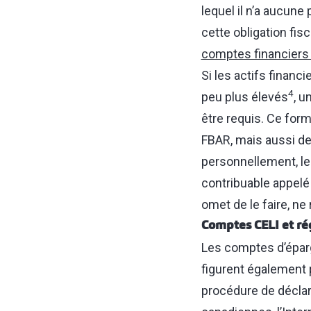
lequel il n’a aucune
cette obligation fi
comptes financiers
Si les actifs financi
4
peu plus élevés
, u
être requis. Ce for
FBAR, mais aussi d
personnellement, le
contribuable appelé 
omet de le faire, ne
Comptes CELI et ré
Les comptes d’éparg
figurent également 
procédure de déclar