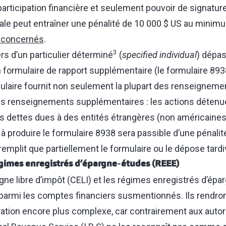
 participation financière et seulement pouvoir de signatur
scale peut entraîner une pénalité de 10 000 $ US au mini
 concernés
.
3
ers d’un particulier déterminé
(
specified individual
) dépas
n formulaire de rapport supplémentaire (le formulaire 893
mulaire fournit non seulement la plupart des renseignem
es renseignements supplémentaires : les actions détenu
s dettes dues à des entités étrangères (non américaines)
à produire le formulaire 8938 sera passible d’une pénalité
 remplit que partiellement le formulaire ou le dépose tard
gimes enregistrés d’épargne‑études (REEE)
ne libre d’impôt (CELI) et les régimes enregistrés d’ép
parmi les comptes financiers susmentionnés. Ils rendront
ation encore plus complexe, car contrairement aux autori