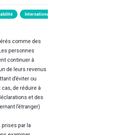
abilité
Internationale
sidérés comme des
. Les personnes
ent continuer à
un de leurs revenus
tant d’éviter ou
cas, de réduire à
déclarations et des
ernant l’étranger)
prises par la
lons examiner