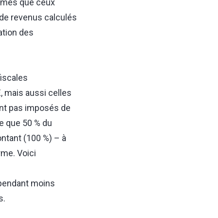
mêmes que ceux
 de revenus calculés
ation des
fiscales
, mais aussi celles
 sont pas imposés de
e que 50 % du
tant (100 %) ⁠–⁠ à
rme. Voici
 pendant moins
s.