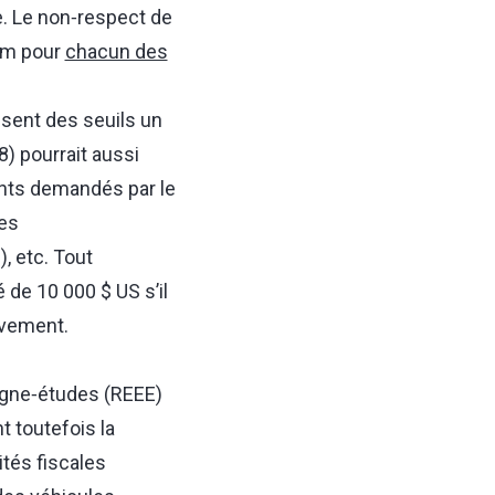
e. Le non‑respect de
mum pour
chacun des
sent des seuils un
8) pourrait aussi
ents demandés par le
es
, etc. Tout
 de 10 000 $ US s’il
ivement.
argne‑études (REEE)
 toutefois la
tés fiscales