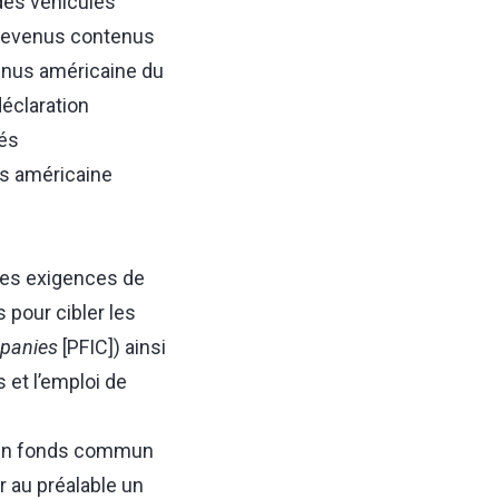
des véhicules
s revenus contenus
enus américaine du
déclaration
és
us américaine
des exigences de
 pour cibler les
mpanies
[PFIC]) ainsi
 et l’emploi de
s un fonds commun
 au préalable un