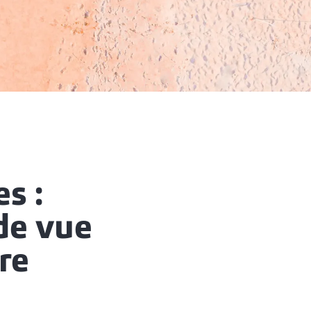
s :
de vue
ère