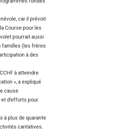
s programmes fondés
évole, car il prévoit
la Course pour les
volet pourrait aussi
familles (les frères
rticipation à des
BCCHF à atteindre
ation », a expliqué
te cause
et d’efforts pour
ns à plus de quarante
ivités caritatives.