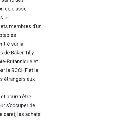
on de classe
s. »
inets membres d’un
mptables
ntré sur la
 de Baker Tilly
e-Britannique et
par le BCCHF et le
as étrangers aux
et pourra être
our s’occuper de
 care), les achats