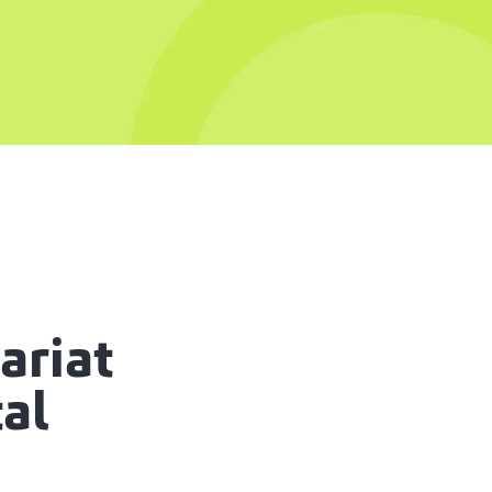
ariat
tal