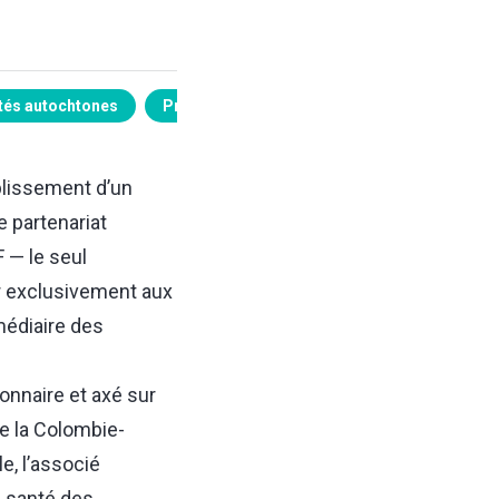
és autochtones
Professionnels de santé
blissement d’un
e partenariat
 — le seul
r exclusivement aux
médiaire des
ionnaire et axé sur
de la Colombie-
e, l’associé
a santé des