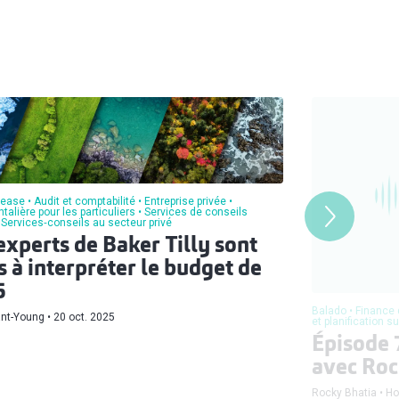
lease
Audit et comptabilité
Entreprise privée
talière pour les particuliers
Services de conseils
Services‑conseils au secteur privé
experts de Baker Tilly sont
s à interpréter le budget de
5
Balado
Finance 
ant-Young
20 oct. 2025
et planification 
Épisode 
avec Roc
Rocky Bhatia
Ho