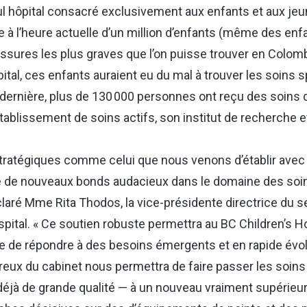
l hôpital consacré exclusivement aux enfants et aux jeu
e à l’heure actuelle d’un million d’enfants (même des enf
ssures les plus graves que l’on puisse trouver en Colomb
ital, ces enfants auraient eu du mal à trouver les soins s
dernière, plus de 130 000 personnes ont reçu des soins d
ablissement de soins actifs, son institut de recherche 
stratégiques comme celui que nous venons d’établir avec 
re de nouveaux bonds audacieux dans le domaine des soi
claré Mme Rita Thodos, la vice-présidente directrice du s
pital. « Ce soutien robuste permettra au BC Children’s Ho
he de répondre à des besoins émergents et en rapide évol
ux du cabinet nous permettra de faire passer les soins
éjà de grande qualité — à un nouveau vraiment supérieur, c