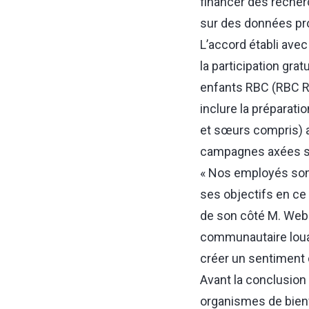
financer des reche
sur des données pr
L’accord établi avec
la participation gr
enfants RBC (RBC Rac
inclure la préparati
et sœurs compris) a
campagnes axées su
« Nos employés sont
ses objectifs en ce 
de son côté M. Web
communautaire louab
créer un sentiment 
Avant la conclusion 
organismes de bienfa