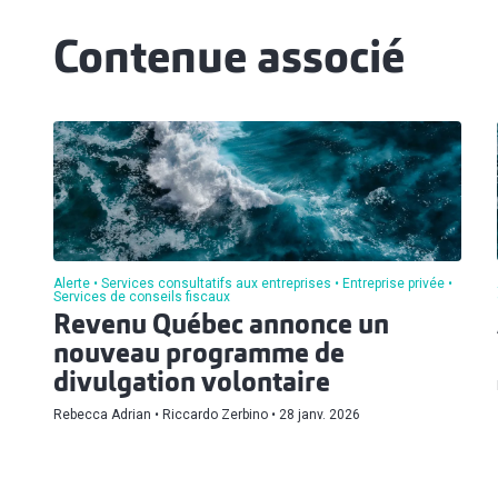
Contenue associé
Alerte
Services consultatifs aux entreprises
Entreprise privée
Services de conseils fiscaux
Revenu Québec annonce un
nouveau programme de
divulgation volontaire
Rebecca Adrian
Riccardo Zerbino
28 janv. 2026