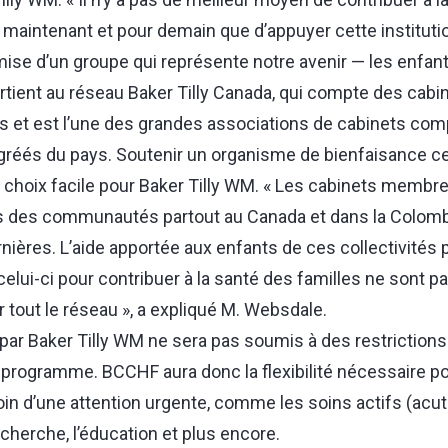
intenant et pour demain que d’appuyer cette instituti
mise d’un groupe qui représente notre avenir — les enfant
rtient au réseau Baker Tilly Canada, qui compte des cab
ays et est l’une des grandes associations de cabinets co
gréés du pays. Soutenir un organisme de bienfaisance ce
hoix facile pour Baker Tilly WM. « Les cabinets membres
s des communautés partout au Canada et dans la Colombi
ières. L’aide apportée aux enfants de ces collectivités 
 celui-ci pour contribuer à la santé des familles ne sont p
 tout le réseau », a expliqué M. Websdale.
par Baker Tilly WM ne sera pas soumis à des restrictions 
n programme. BCCHF aura donc la flexibilité nécessaire p
in d’une attention urgente, comme les soins actifs (acute
cherche, l’éducation et plus encore.