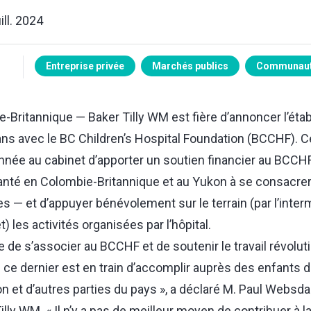
ill. 2024
Entreprise privée
Marchés publics
Communaut
-Britannique — Baker Tilly WM est fière d’annoncer l’éta
ans avec le BC Children’s Hospital Foundation (BCCHF). C
née au cabinet d’apporter un soutien financier au BCCHF
anté en Colombie-Britannique et au Yukon à se consacre
s — et d’appuyer bénévolement sur le terrain (par l’inter
 les activités organisées par l’hôpital.
ie de s’associer au BCCHF et de soutenir le travail révolut
e ce dernier est en train d’accomplir auprès des enfants 
n et d’autres parties du pays », a déclaré M. Paul Websdal
illy WM. « Il n’y a pas de meilleur moyen de contribuer à l