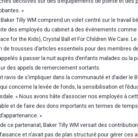
rches décisives sur des d’équipements de pointe et de
obantes. »
 Baker Tilly WM comprend un volet centré sur le travail bén
atuite des employés du cabinet à des événements comme 
e for the Kids), Crystal Ball et For Children We Care. Le 
on de trousses d’articles essentiels pour des membres de 
ppelés à passer la nuit auprès d’enfants malades ou la pa
r des appels de remerciement sortants.
 ravis de s’impliquer dans la communauté et d’aider le 
qui concerne la levée de fonds, la sensibilisation et l’éduc
sdale. « Nous avons hâte d’associer nos employés à cet
le et de faire des dons importants en termes de temps 
d’appartenance. »
de ce partenariat, Baker Tilly WM versait des contributio
isance et n’avait pas de plan structuré pour gérer ces act