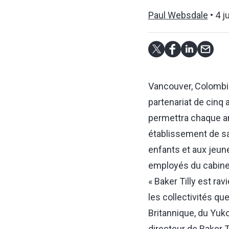
Paul Websdale
4 ju
Vancouver, Colombie
partenariat de cinq 
permettra chaque an
établissement de s
enfants et aux jeune
employés du cabinet)
« Baker Tilly est rav
les collectivités qu
Britannique, du Yuko
directeur de Baker T