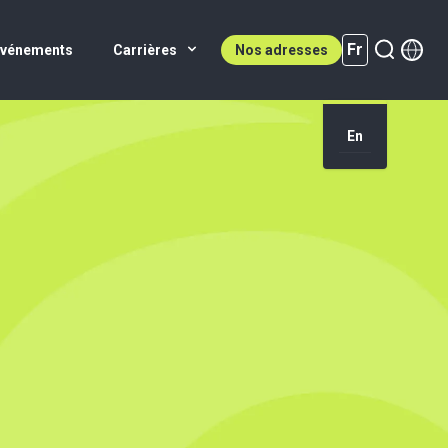
Fr
Événements
Carrières
Nos adresses
En
Fr (active)