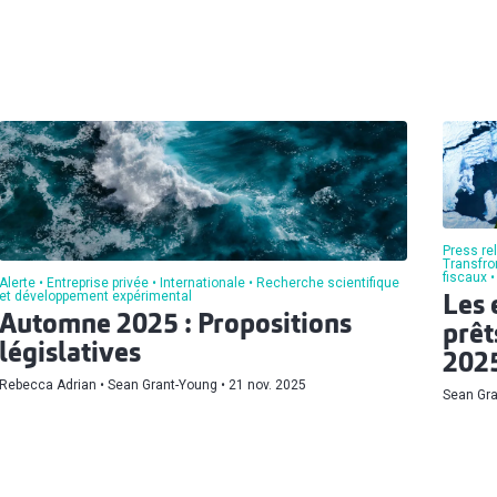
Press re
Transfron
fiscaux
Alerte
Entreprise privée
Internationale
Recherche scientifique
et développement expérimental
Les 
Automne 2025 : Propositions
prêt
législatives
202
Rebecca Adrian
Sean Grant-Young
21 nov. 2025
Sean Gr