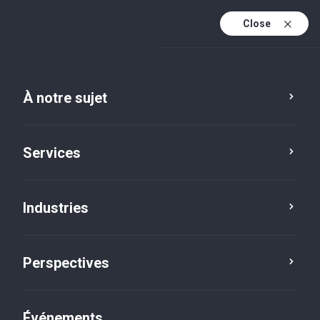
Close
Fr
En
À notre sujet
Service
Emplacement
Réinitialiser
Fr (active)
Services
Entreprise privée
×
Industries
Perspectives
Événements