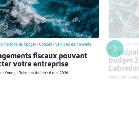
oints forts du budget
Conseil
Services de conseils
Alerte
Points fo
Principal
gements fiscaux pouvant
budget 2
cter votre entreprise
Labrado
ant-Young
Rebecca Adrian
6 mai 2026
Sean Grant-Youn