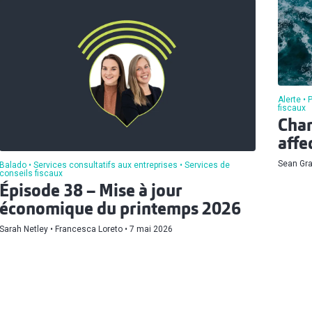
Alerte
P
fiscaux
Chan
affe
Sean Gr
Balado
Services consultatifs aux entreprises
Services de
conseils fiscaux
Épisode 38 – Mise à jour
économique du printemps 2026
Sarah Netley
Francesca Loreto
7 mai 2026