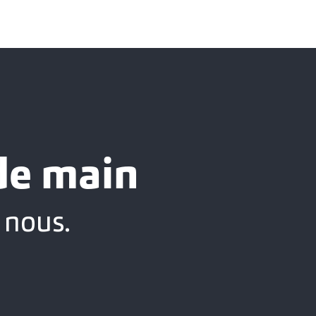
 de main
 nous.