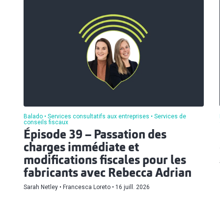
Balado
Services consultatifs aux entreprises
Services de
conseils fiscaux
Épisode 39 – Passation des
charges immédiate et
modifications fiscales pour les
fabricants avec Rebecca Adrian
Sarah Netley
Francesca Loreto
16 juill. 2026