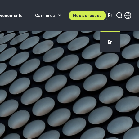
Fr
Événements
Carrières
Nos adresses
En
Fr (active)