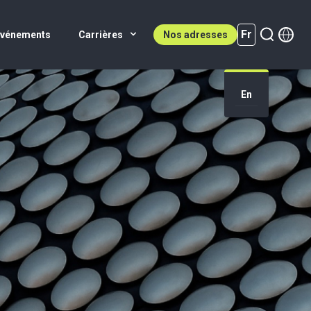
Fr
Événements
Carrières
Nos adresses
En
Fr (active)