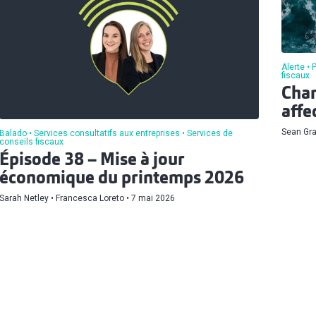
Alerte
P
fiscaux
Chan
affe
Sean Gr
Balado
Services consultatifs aux entreprises
Services de
conseils fiscaux
Épisode 38 – Mise à jour
économique du printemps 2026
Sarah Netley
Francesca Loreto
7 mai 2026