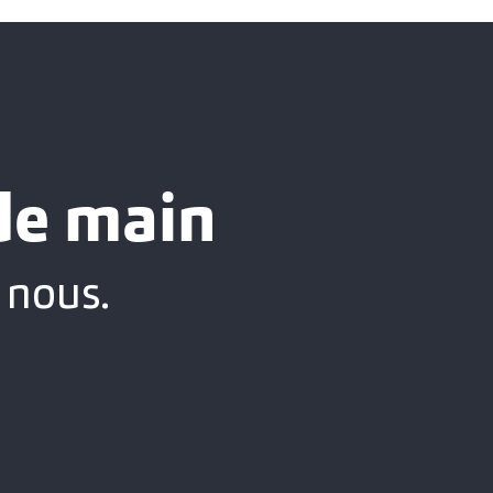
 de main
 nous.