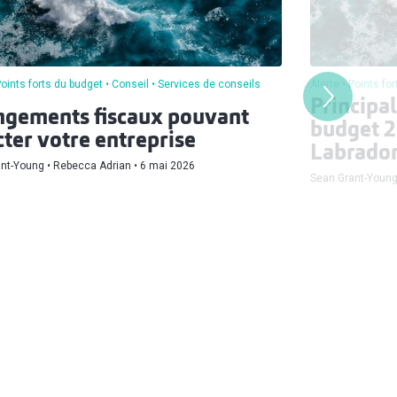
oints forts du budget
Conseil
Services de conseils
Alerte
Points fo
Principal
gements fiscaux pouvant
budget 2
cter votre entreprise
Labrado
ant-Young
Rebecca Adrian
6 mai 2026
Sean Grant-Youn