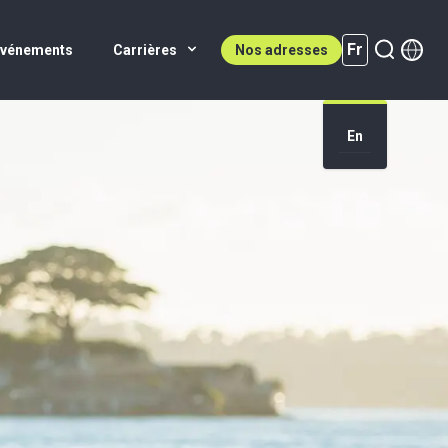
Fr
Événements
Carrières
Nos adresses
En
Fr (active)