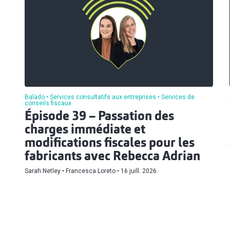
Balado
Services consultatifs aux entreprises
Services de
conseils fiscaux
Épisode 39 – Passation des
charges immédiate et
modifications fiscales pour les
fabricants avec Rebecca Adrian
Sarah Netley
Francesca Loreto
16 juill. 2026