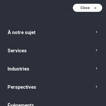
Close
Fr
En
À notre sujet
Fr (active)
Services
Industries
Perspectives
Perspectives
Événements