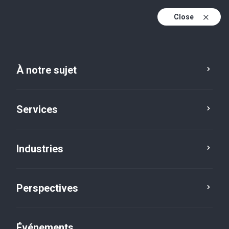
Close
Fr
En
À notre sujet
Fr (active)
Services
Industries
Perspectives
Perspectives
Événements