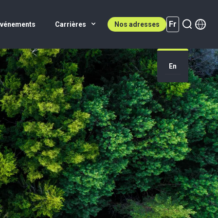
Fr
Événements
Carrières
Nos adresses
En
Fr (active)