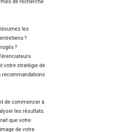
ermes de recherche
 Résumez les
entretiens ?
rrogés ?
fférenciateurs
 votre stratégie de
des recommandations
vant de commencer à
lyser les résultats.
ait que votre
’image de votre