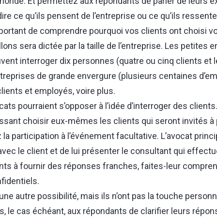
 monde. Et permettez aux répondants de parler de leurs 
re ce qu’ils pensent de l’entreprise ou ce qu’ils ressenten
portant de comprendre pourquoi vos clients ont choisi vo
llons sera dictée par la taille de l’entreprise. Les petites
ent interroger dix personnes (quatre ou cinq clients e
treprises de grande envergure (plusieurs centaines d’e
clients et employés, voire plus.
ats pourraient s’opposer à l’idée d’interroger des clients
issant choisir eux-mêmes les clients qui seront invités à 
la participation à l’événement facultative. L’avocat princ
vec le client et de lui présenter le consultant qui effectue
nts à fournir des réponses franches, faites-leur compren
fidentiels.
ne autre possibilité, mais ils n’ont pas la touche person
s, le cas échéant, aux répondants de clarifier leurs rép