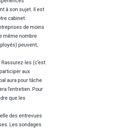
expériences
t à son sujet. Il est
tre cabinet.
 entreprises de moins
t le même nombre
mployés) peuvent,
. Rassurez-les (c’est
participer aux
ipal aura pour tâche
ra l’entretien. Pour
dre que les
nelle des entrevues
onses. Les sondages