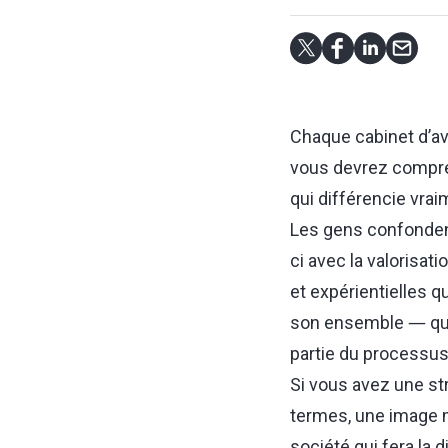
Chaque cabinet d’avo
vous devrez compre
qui différencie vrai
Les gens confondent
ci avec la valorisat
et expérientielles q
son ensemble ― qui 
partie du processus,
Si vous avez une st
termes, une image m
société qui fera la 