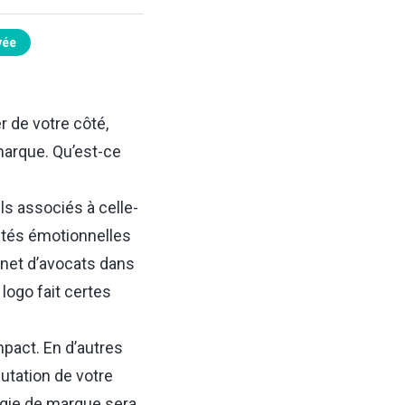
vée
r de votre côté,
arque. Qu’est-ce
s associés à celle-
lités émotionnelles
binet d’avocats dans
logo fait certes
pact. En d’autres
utation de votre
tégie de marque sera