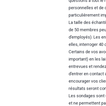
questions à tout le
personnelles et de di
particulièrement im
La taille des échanti
de 50 membres peuv
d’employés). Les en
elles, interroger 40 
Certains de vos avoc
important) en les la
entrevues et rendez 
d’entrer en contact a
encourager vos clie
résultats seront con
Les sondages sont u
et ne permettent pa