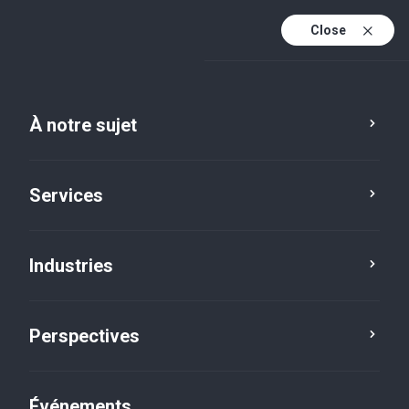
Close
Fr
En
À notre sujet
Fr (active)
Services
Industries
Perspectives
Perspectives
Événements