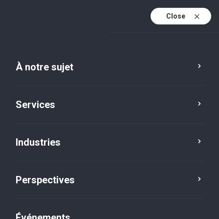
Close
Fr
En
À notre sujet
Fr (active)
Services
Industries
Perspectives
Perspectives
Événements