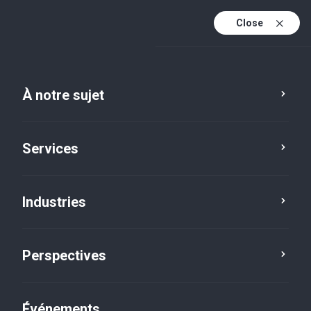
Close
Fr
En
À notre sujet
Fr (active)
Services
Industries
Perspectives
Actualités
Événements