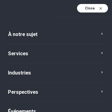
Close
Fr
En
À notre sujet
Service
Emplacement
Réinitialiser
Fr (active)
Services
Industries
Perspectives
Événements