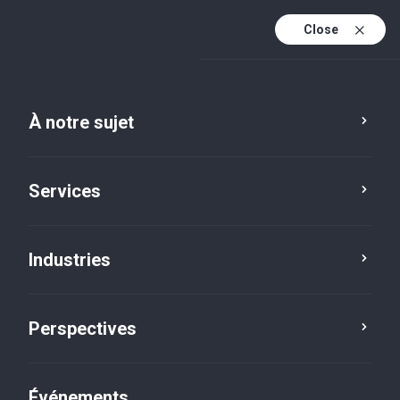
Close
Fr
En
À notre sujet
Service
Emplacement
Réinitialiser
Fr (active)
Services
Industries
Perspectives
Événements