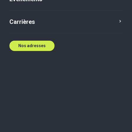
Secret trusts
Carrières
Steven Frye
14 janv. 2020
Nos adresses
Litiges, médiation et résolution de conflits
local CTA needs populating, or turn on the switch to
display the global content