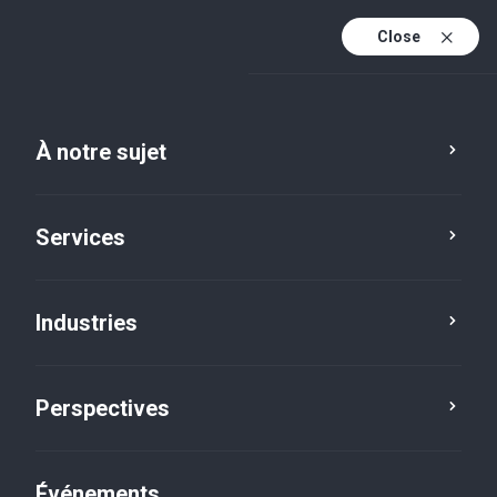
Close
Fr
En
À notre sujet
Fr (active)
Services
Industries
Perspectives
Perspectives
Événements