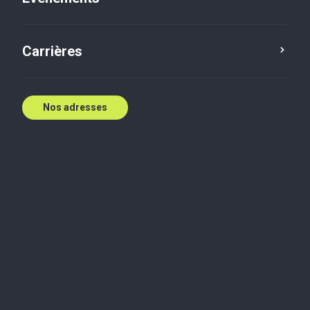
Carrières
Finance d'entreprise
Construction
Nos adresses
Si vous possédez une entreprise de matériaux de
construction au Canada et que vous envisagez de
la vendre, vous savez sûrement que ce n’est pas
une décision simple.
Il y a de nombreuses pièces mobiles : les
actionnaires, la famille, le financement, les stocks,
les risques de chaîne d’approvisionnement, les
changements de politique gouvernementale et les
critères d’évaluation qui peuvent être décisifs pour