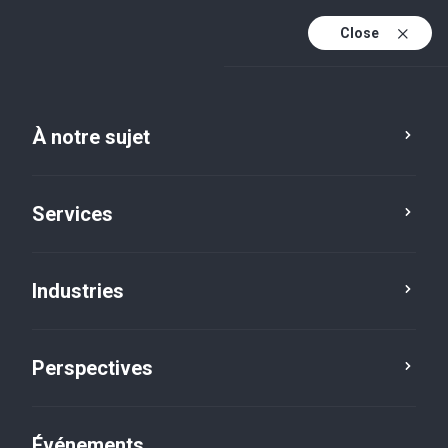
Close
Fr
En
À notre sujet
Fr (active)
Services
Industries
Perspectives
Actualités
Événements