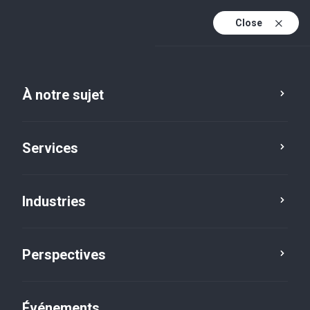
Close
Fr
En
À notre sujet
Fr (active)
Services
Industries
Perspectives
Actualités
Événements