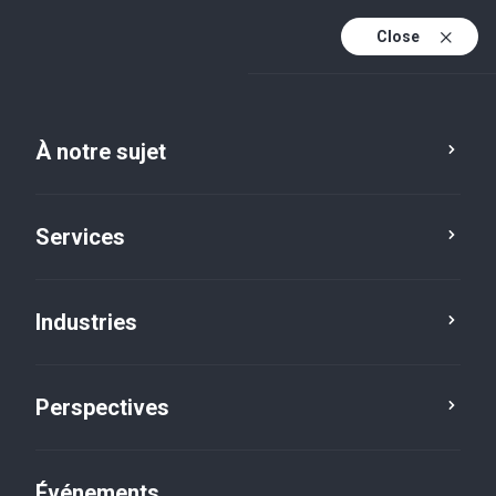
Close
Fr
En
À notre sujet
Fr (active)
Services
Industries
Perspectives
Perspectives
Événements