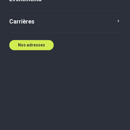
Carrières
Nos adresses
Au service des entreprises de Red Deer et de
Rocky Mountain House depuis plus de 60 ans
Baker Tilly WCR LLP est un cabinet comptable
reconnu en Alberta, avec des bureaux à Red Deer et
à Rocky Mountain House, offrant des solutions
d’audit, de fiscalité et de conseil à valeur ajoutée
pour soutenir les entreprises locales. Notre équipe
va bien au-delà de l’essentiel, devenant partie
intégrante de votre entreprise en tant que conseiller