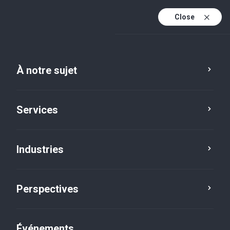
Close
Fr
En
À notre sujet
Fr (active)
Services
Industries
Emplacements
Rocky Mountain House
Perspectives
Événements