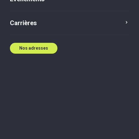
Carrières
Nos adresses
Soutenir les entreprises du Sud-Ouest de
l’Ontario depuis 1973
Baker Tilly Trillium est un cabinet comptable
reconnu du Sud-Ouest de l’Ontario, offrant des
solutions d’audit, de fiscalité et de conseil à valeur
ajoutée qui soutiennent les entreprises locales à
Leamington, Essex, London, Dorchester et Aylmer.
Nous desservons des clients allant de petites
entreprises gérées par leurs propriétaires à de