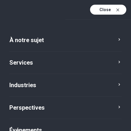
Close
Fr
En
À notre sujet
Fr (active)
Services
Industries
Emplacements
London
Perspectives
Événements