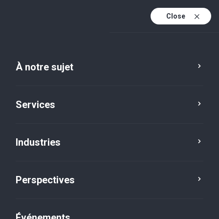
Close
Fr
En
À notre sujet
Fr (active)
Services
Industries
Emplacements
Courtice
Perspectives
Événements