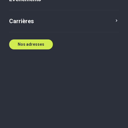
Carrières
Nos adresses
Engagée à offrir un service exceptionnel et des
solutions novatrices
Chez Baker Tilly KDN LLP, nous sommes un cabinet
comptable et de services-conseils à service
complet, engagé à offrir un service à la clientèle
exceptionnel et des solutions novatrices. Dans un
souci de favoriser des relations à long terme, nous
offrons une gamme complète de services incluant
l’audit, la fiscalité, la comptabilité, le conseil, les