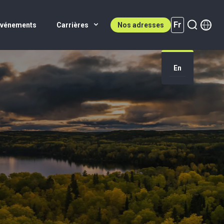
Fr
Événements
Carrières
Nos adresses
En
Fr (active)