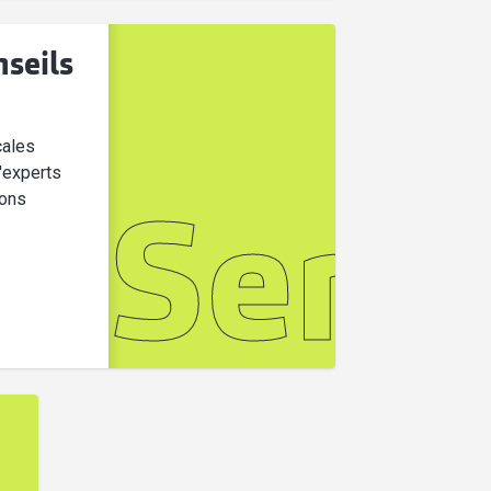
nseils
cales
'experts
ions
et com
Servi