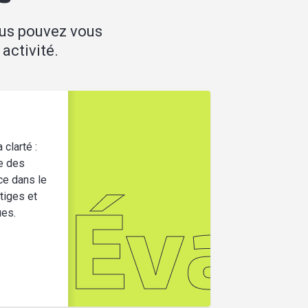
ous pouvez vous
activité.
 clarté :
e des
ce dans le
itiges et
ues.
es tra
Éval