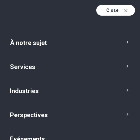
Close
Fr
En
À notre sujet
Fr (active)
Services
Industries
Perspectives
Actualités
Événements