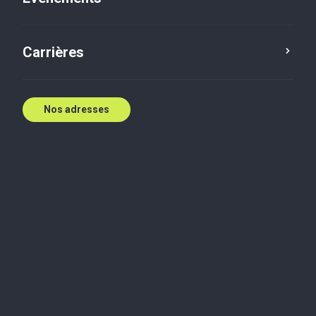
E:
jong@btvic.com
Contactez nous
Carrières
Nos adresses