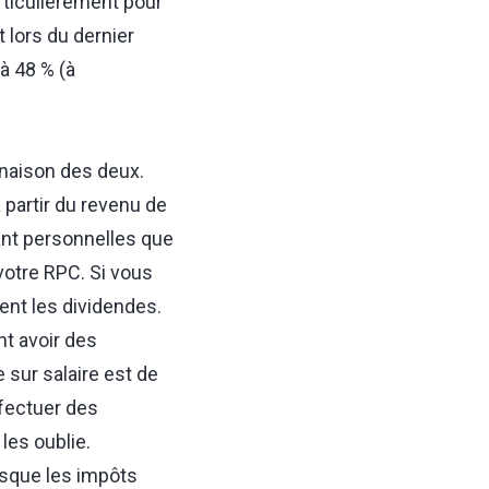
rticulièrement pour
 lors du dernier
à 48 % (à
inaison des deux.
 partir du revenu de
tant personnelles que
votre RPC. Si vous
ent les dividendes.
t avoir des
sur salaire est de
ffectuer des
les oublie.
rsque les impôts