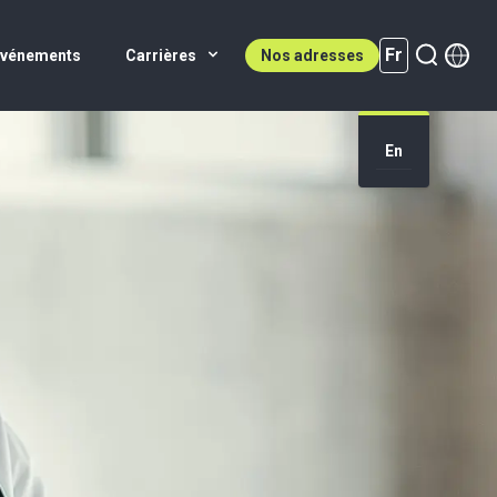
Fr
Événements
Carrières
Nos adresses
En
Fr (active)