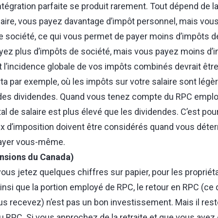
intégration parfaite se produit rarement. Tout dépend de 
laire, vous payez davantage d’impôt personnel, mais vou
e société, ce qui vous permet de payer moins d’impôts d
yez plus d’impôts de société, mais vous payez moins d’
l’incidence globale de vos impôts combinés devrait être
ta par exemple, où les impôts sur votre salaire sont légè
 des dividendes. Quand vous tenez compte du RPC emplo
otal de salaire est plus élevé que les dividendes. C’est po
aux d’imposition doivent être considérés quand vous dé
payer vous-même.
nsions du Canada)
us jetez quelques chiffres sur papier, pour les propriéta
insi que la portion employé de RPC, le retour en RPC (ce
s recevez) n’est pas un bon investissement. Mais il res
u RPC. Si vous approchez de la retraite et que vous avez