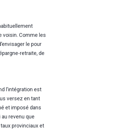
 habituellement
le voisin. Comme les
d’envisager le pour
épargne-retraite, de
 l’intégration est
us versez en tant
gné et imposé dans
i au revenu que
taux provinciaux et