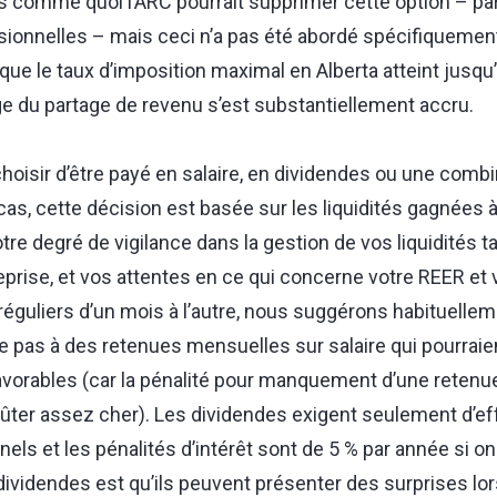
rs comme quoi l’ARC pourrait supprimer cette option – pa
sionnelles – mais ceci n’a pas été abordé spécifiquement
ue le taux d’imposition maximal en Alberta atteint jusqu’
ge du partage de revenu s’est substantiellement accru.
choisir d’être payé en salaire, en dividendes ou une comb
cas, cette décision est basée sur les liquidités gagnées à
otre degré de vigilance dans la gestion de vos liquidités 
eprise, et vos attentes en ce qui concerne votre REER et 
réguliers d’un mois à l’autre, nous suggérons habituellem
 pas à des retenues mensuelles sur salaire qui pourraien
rables (car la pénalité pour manquement d’une retenue 
oûter assez cher). Les dividendes exigent seulement d’e
ls et les pénalités d’intérêt sont de 5 % par année si on 
dividendes est qu’ils peuvent présenter des surprises lo