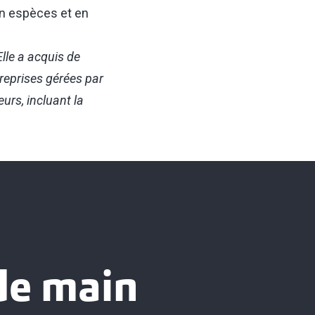
 en espèces et en
lle a acquis de
treprises gérées par
urs, incluant la
 de main