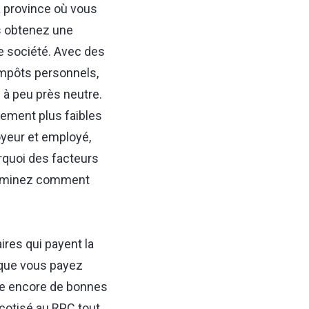
la province où vous
s obtenez une
e société. Avec des
impôts personnels,
 à peu près neutre.
rement plus faibles
yeur et employé,
urquoi des facteurs
terminez comment
ires qui payent la
 que vous payez
te encore de bonnes
 cotisé au RPC tout