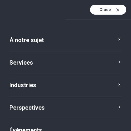
Close
Fr
En
À notre sujet
Fr (active)
Services
Industries
Perspectives
Perspectives
Événements