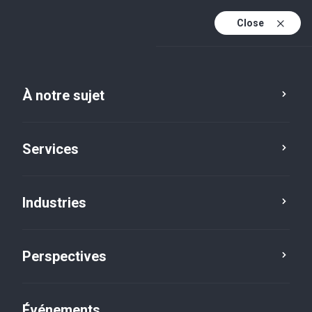
Close
Fr
En
À notre sujet
Fr (active)
Services
Industries
Perspectives
Perspectives
Événements