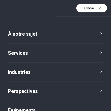
Close
Fr
En
À notre sujet
Fr (active)
Services
Industries
Perspectives
Perspectives
Événements