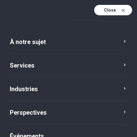
Close
Fr
En
À notre sujet
Fr (active)
Services
Industries
Perspectives
Perspectives
Événements