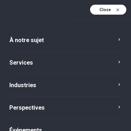
Close
Fr
En
À notre sujet
Fr (active)
Services
Industries
Perspectives
Perspectives
Événements